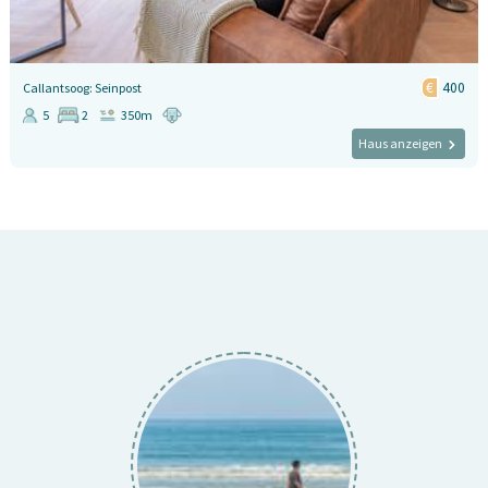
400
Callantsoog: Seinpost
5
2
350m
Haus anzeigen