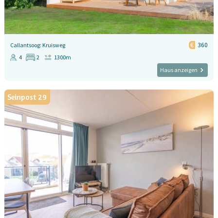
360
Callantsoog: Kruisweg
4
2
1300m
Haus anzeigen
Seinpost 29