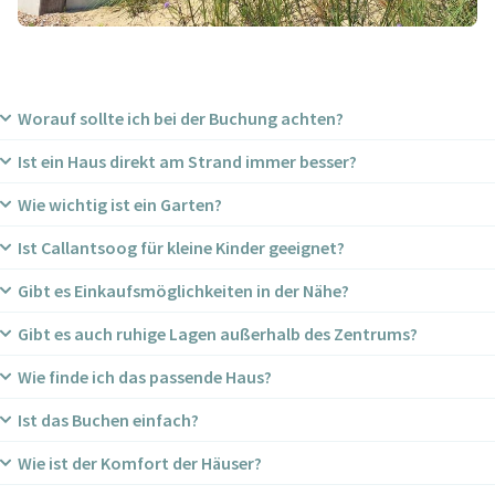
Worauf sollte ich bei der Buchung achten?
Ist ein Haus direkt am Strand immer besser?
Lage, Komfort und Umgebung sind entscheidend. Nähe zum
Strand oder Zentrum macht vieles einfacher – besonders mit
Wie wichtig ist ein Garten?
Für Familien oft ja. Für Paare kann eine ruhigere Lage
Kindern.
angenehmer sein.
Ist Callantsoog für kleine Kinder geeignet?
Sehr – besonders für Familien und Gäste mit Hund.
Gibt es Einkaufsmöglichkeiten in der Nähe?
Ja, absolut. Übersichtlich, sicher und alles nah beieinander.
Gibt es auch ruhige Lagen außerhalb des Zentrums?
Ja, alles liegt zentral im Dorf.
Wie finde ich das passende Haus?
Ja, mit mehr Privatsphäre und dennoch nah am Strand.
Ist das Buchen einfach?
Kontaktiere uns – wir beraten dich persönlich.
Wie ist der Komfort der Häuser?
Ja, direkt online oder mit persönlicher Unterstützung.