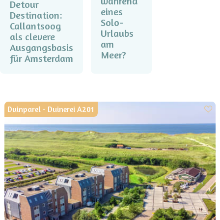
während
Detour
eines
Destination:
Solo-
Callantsoog
Urlaubs
als clevere
am
Ausgangsbasis
Meer?
für Amsterdam
Duinparel - Duinerei A201