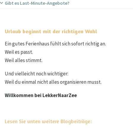
Gibt es Last-Minute-Angebote?
Gute Ausstattung ist Standard – viele Häuser sind
modernisiert.
Ja, besonders außerhalb der Ferienzeiten.
Urlaub beginnt mit der richtigen Wahl
Ein gutes Ferienhaus fühlt sich sofort richtig an.
Weil es passt.
Weil alles stimmt.
Und vielleicht noch wichtiger:
Weil du einmal nicht alles organisieren musst.
Willkommen bei LekkerNaarZee
Lesen Sie unten weitere Blogbeiträge: