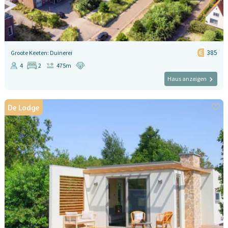
385
Groote Keeten: Duinerei
4
2
475m
Haus anzeigen
De Lodge