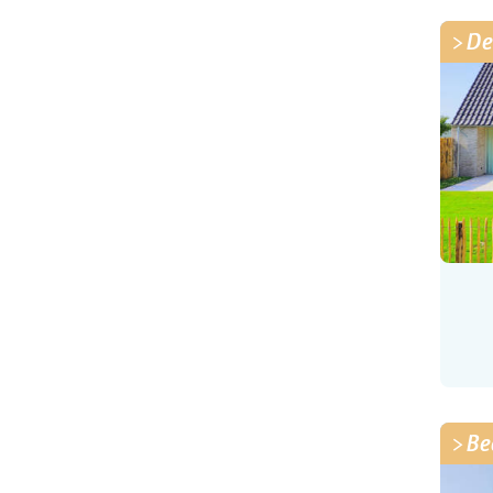
De
Be