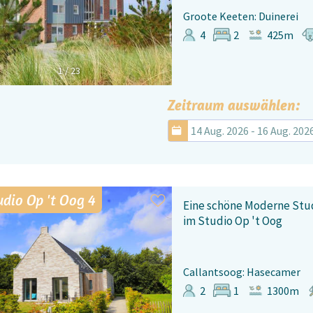
Groote Keeten: Duinerei
4
2
425m
1
/
23
Zeitraum auswählen:
14 Aug. 2026 - 16 Aug. 202
udio Op 't Oog 4
Eine schöne Moderne Stud
im Studio Op 't Oog
Callantsoog: Hasecamer
2
1
1300m