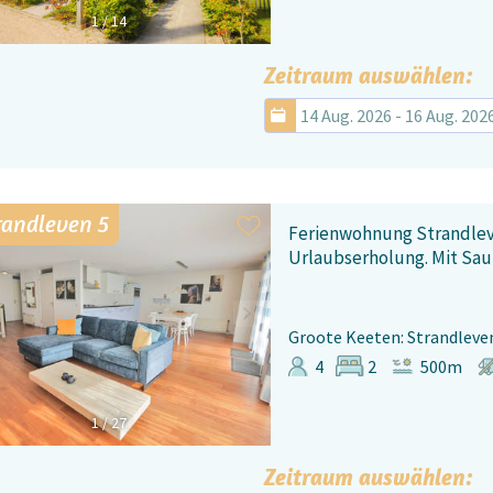
1
/
14
Zeitraum auswählen:
14 Aug. 2026 - 16 Aug. 202
randleven 5
Ferienwohnung Strandlev
Urlaubserholung. Mit Sa
Groote Keeten: Strandleve
4
2
500m
1
/
27
Zeitraum auswählen: