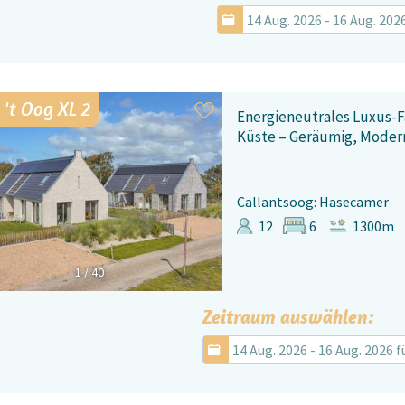
14 Aug. 2026 - 16 Aug. 202
 't Oog XL 2
Energieneutrales Luxus-F
Küste – Geräumig, Moder
Callantsoog: Hasecamer
12
6
1300m
1
/
40
Zeitraum auswählen:
14 Aug. 2026 - 16 Aug. 2026 