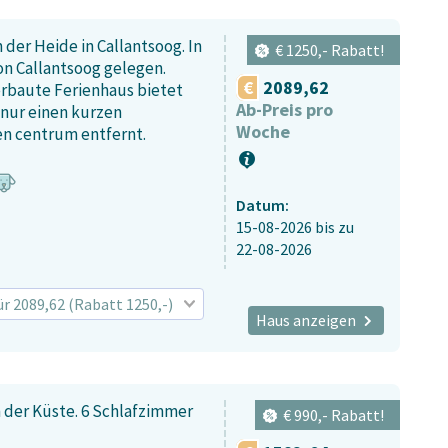
der Heide in Callantsoog. In
€ 1250,- Rabatt!
n Callantsoog gelegen.
2089,62
erbaute Ferienhaus bietet
Ab-Preis pro
 nur einen kurzen
Woche
n centrum entfernt.
Datum:
15-08-2026
bis zu
22-08-2026
für 2089,62 (Rabatt 1250,-)
Haus anzeigen
 der Küste. 6 Schlafzimmer
€ 990,- Rabatt!