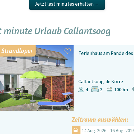
Jetzt last minutes erhalten →
t minute Urlaub Callantsoog
 Strandloper
Ferienhaus am Rande des 
Callantsoog: de Korre
4
2
1000m
1
/
21
Zeitraum auswählen:
14 Aug. 2026 - 16 Aug. 202