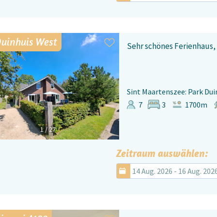
Duinhuis West
Sehr schönes Ferienhaus,
Sint Maartenszee: Park Dui
7
3
1700m
1
/
27
Zeitraum auswählen:
14 Aug. 2026 - 16 Aug. 202