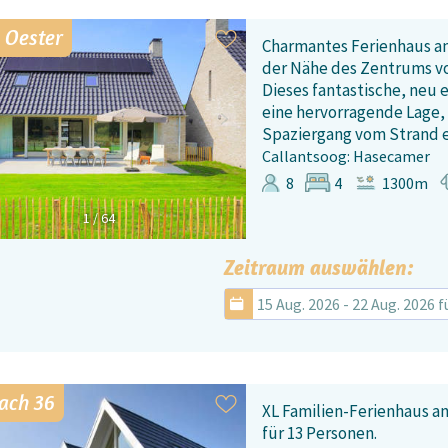
 Oester
Charmantes Ferienhaus an 
der Nähe des Zentrums vo
Dieses fantastische, neu 
eine hervorragende Lage,
Spaziergang vom Strand e
Callantsoog: Hasecamer
8
4
1300m
1
/
64
Zeitraum auswählen:
15 Aug. 2026 - 22 Aug. 2026 
ach 36
XL Familien-Ferienhaus an
für 13 Personen.