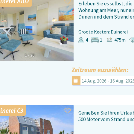
inerei A102
Erleben Sie es selbst, die
Wohnung am Meer, nur ei
Dünen und dem Strand en
Groote Keeten: Duinerei
4
1
475m
1
/
26
Zeitraum auswählen:
14 Aug. 2026 - 16 Aug. 202
inerei C3
Genießen Sie Ihren Urlaub
500 Meter vom Strand und