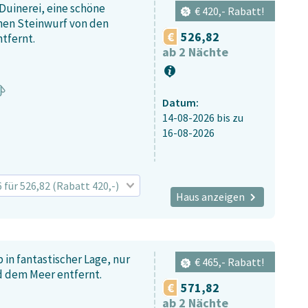
 Duinerei, eine schöne
€ 420,- Rabatt!
nen Steinwurf von den
526,82
tfernt.
ab 2 Nächte
Datum:
14-08-2026
bis zu
16-08-2026
6 für 526,82 (Rabatt 420,-)
Haus anzeigen
 in fantastischer Lage, nur
€ 465,- Rabatt!
 dem Meer entfernt.
571,82
ab 2 Nächte