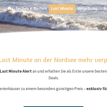
Suchen & Buchen
Last Minute
Umgebung
I
Last Minute an der Nordsee mehr ver
Last Minute Alert
an und erhalten Sie als Erste unsere best
Deals.
erienhäuser zu einem besonders günstigen Preis –
exklusiv f