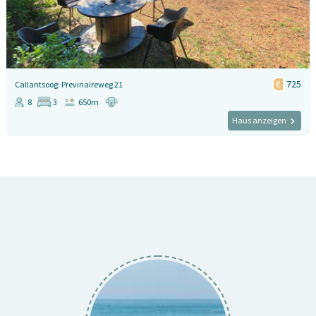
725
Callantsoog: Previnaireweg 21
8
3
650m
Haus anzeigen