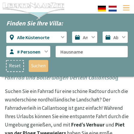
Finden Sie Ihre Villa:
Alle Küstenorte
# Personen
Reset
Suchen
Fahrrad und Bollerwagen verleih Callantsoog
Suchen Sie ein Fahrrad für eine schöne Radtour durch die
wunderschöne nordholländische Landschaft? Der
Fahrradverleih in Callantsoog ist ganz einfach! Während
Ihres Urlaubs können Sie eine entspannte Fahrt durch die
Umgebung genießen, und mit
Fred’s Verhuur
und
Piet
van der Ploeg Tweewielers
haben Sie eine große