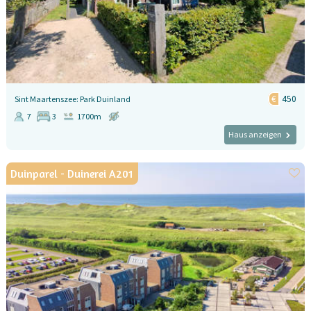
450
Sint Maartenszee: Park Duinland
7
3
1700m
Haus anzeigen
Duinparel - Duinerei A201