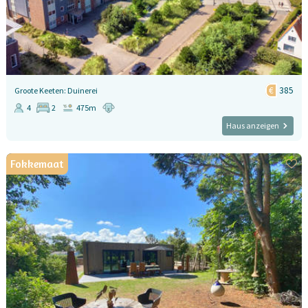
385
Groote Keeten: Duinerei
4
2
475m
Haus anzeigen
Fokkemaat