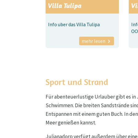
Villa Tulipa
Vi
Info uber das Villa Tulipa
Inf
OO
mehr lesen
Sport und Strand
Für abenteuerlustige Urlauber gibt es in
Schwimmen. Die breiten Sandstrände sin
Entspannen mit einem guten Buch. In den
Meer genießen kannst.
Julianadorp verfügt außerdem über einen 