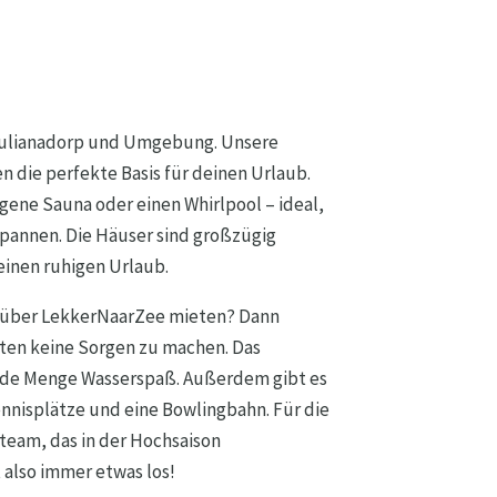
 Julianadorp und Umgebung. Unsere
 die perfekte Basis für deinen Urlaub.
igene Sauna oder einen Whirlpool – ideal,
spannen. Die Häuser sind großzügig
einen ruhigen Urlaub.
e über LekkerNaarZee mieten? Dann
iten keine Sorgen zu machen. Das
ede Menge Wasserspaß. Außerdem gibt es
ennisplätze und eine Bowlingbahn. Für die
steam, das in der Hochsaison
t also immer etwas los!