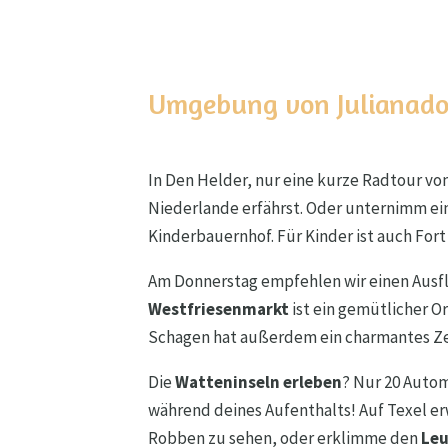
Umgebung von Julianado
In Den Helder, nur eine kurze Radtour vo
Niederlande erfährst. Oder unternimm ei
Kinderbauernhof. Für Kinder ist auch For
Am Donnerstag empfehlen wir einen Ausf
Westfriesenmarkt
ist ein gemütlicher O
Schagen hat außerdem ein charmantes Ze
Die
Watteninseln erleben
? Nur 20 Autom
während deines Aufenthalts! Auf Texel e
Robben zu sehen, oder erklimme den
Leu