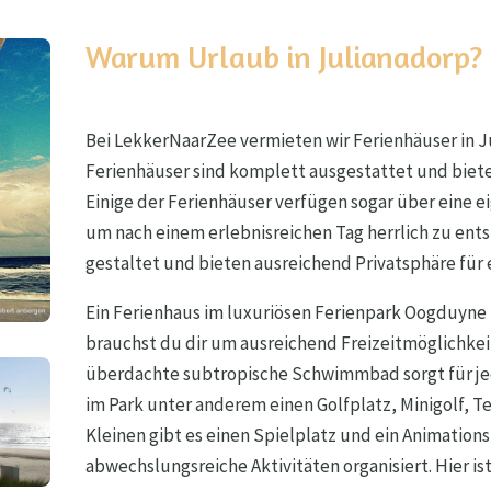
Warum Urlaub in Julianadorp?
Bei LekkerNaarZee vermieten wir Ferienhäuser in
Ferienhäuser sind komplett ausgestattet und bieten
Einige der Ferienhäuser verfügen sogar über eine e
um nach einem erlebnisreichen Tag herrlich zu ent
gestaltet und bieten ausreichend Privatsphäre für 
Ein Ferienhaus im luxuriösen Ferienpark Oogduyn
brauchst du dir um ausreichend Freizeitmöglichke
überdachte subtropische Schwimmbad sorgt für j
im Park unter anderem einen Golfplatz, Minigolf, T
Kleinen gibt es einen Spielplatz und ein Animation
abwechslungsreiche Aktivitäten organisiert. Hier is