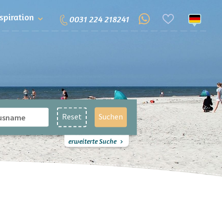
nspiration
0031 224 218241
Reset
Suchen
erweiterte Suche