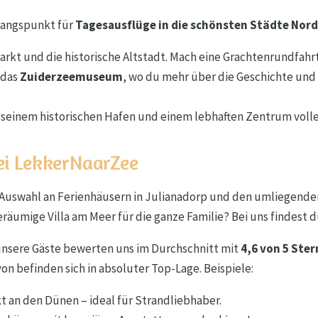
gangspunkt für
Tagesausflüge in die schönsten Städte Nord
arkt und die historische Altstadt. Mach eine Grachtenrundfah
 das
Zuiderzeemuseum
, wo du mehr über die Geschichte und
t seinem historischen Hafen und einem lebhaften Zentrum volle
ei LekkerNaarZee
 Auswahl an Ferienhäusern in Julianadorp und den umliegende
räumige Villa am Meer für die ganze Familie? Bei uns findest 
 unsere Gäste bewerten uns im Durchschnitt mit
4,6 von 5 Ster
on befinden sich in absoluter Top-Lage. Beispiele:
 an den Dünen – ideal für Strandliebhaber.