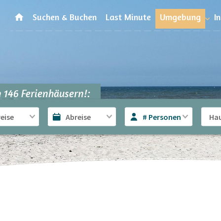
Suchen & Buchen
Last Minute
Umgebung
I
 146 Ferienhäusern!:
# Personen