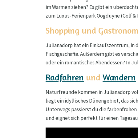
im Warmen ziehen? Es gibt ein überdach
zum Luxus-Ferienpark Oogduyne (Golf & 
Shopping und Gastronom
Julianadorp hat ein Einkaufszentrum, in 
Fischgeschäfte. Außerdem gibt es verschi
oder ein romantisches Abendessen? In Jul
Radfahren
und
Wandern
Naturfreunde kommen in Julianadorp voll
liegt ein idyllisches Dünengebiet, das s
Unterwegs passierst du die farbenfrohen
und eignet sich perfekt für einen Tagesau