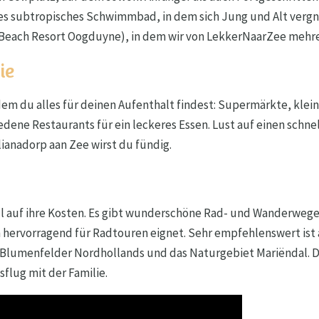
tes subtropisches Schwimmbad, in dem sich Jung und Alt ver
Beach Resort Oogduyne), in dem wir von LekkerNaarZee mehrer
ie
dem du alles für deinen Aufenthalt findest: Supermärkte, klei
edene Restaurants für ein leckeres Essen. Lust auf einen schn
ianadorp aan Zee wirst du fündig.
 auf ihre Kosten. Es gibt wunderschöne Rad- und Wanderwege
ich hervorragend für Radtouren eignet. Sehr empfehlenswert ist
 Blumenfelder Nordhollands und das Naturgebiet Mariëndal. Di
sflug mit der Familie.