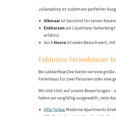
Julianadorp ist zudem ein perfekter Aus
Alkmaar
ist berühmt für seinen Käsem
Enkhuizen
am IJsselmeer beherbergt
erfährst.
Auch
Hoorn
ist einen Besuch wert, mi
Exklusive Ferienhäuser b
Bei LekkerNaarZee bieten wir eine große
Ferienhaus für zwei Personen oder eine ge
Wir sind stolz auf unsere Bewertungen –
haben wir sorgfältig ausgewählt, viele dav
Villa Tulipa:
Moderne Apartments direkt