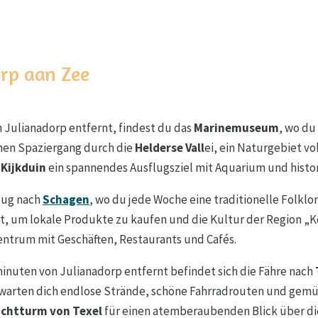
rp aan Zee
n Julianadorp entfernt, findest du das
Marinemuseum
, wo du
nen Spaziergang durch die
Helderse Vall
ei, ein Naturgebiet v
t
Kijkduin
ein spannendes Ausflugsziel mit Aquarium und histo
lug nach
Schagen
, wo du jede Woche eine traditionelle Folkl
rt, um lokale Produkte zu kaufen und die Kultur der Region 
ntrum mit Geschäften, Restaurants und Cafés.
inuten von Julianadorp entfernt befindet sich die Fähre nach
rwarten dich endlose Strände, schöne Fahrradrouten und gemü
chtturm von Texel
für einen atemberaubenden Blick über di