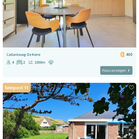
400
Callantsoog: De Korre
4
2
1000m
Haus anzeigen
Seinpost 11