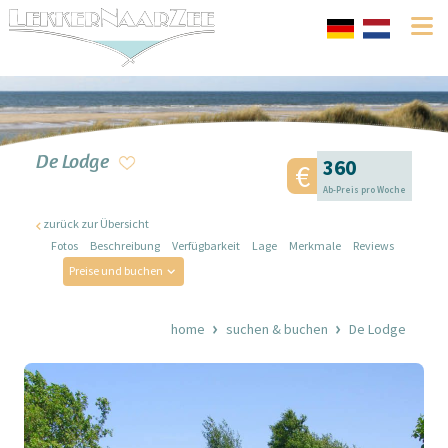
De Lodge
360
Ab-Preis pro Woche
zurück zur Übersicht
Fotos
Beschreibung
Verfügbarkeit
Lage
Merkmale
Reviews
Preise und buchen
home
suchen & buchen
De Lodge