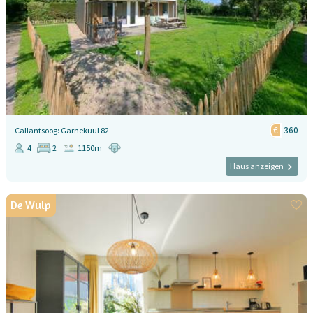
360
Callantsoog: Garnekuul 82
4
2
1150m
Haus anzeigen
De Wulp