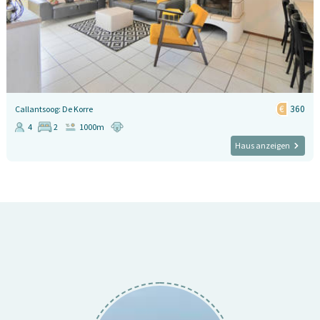
360
Callantsoog: De Korre
4
2
1000m
Haus anzeigen