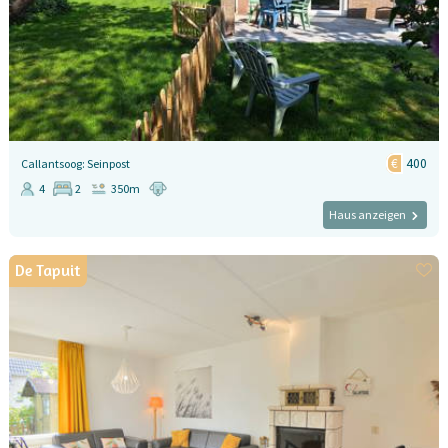
400
Callantsoog: Seinpost
4
2
350m
Haus anzeigen
De Tapuit