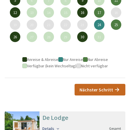
5
6
7
8
9
10
11
12
13
14
15
16
17
18
19
20
21
22
23
24
25
26
27
28
29
30
31
Anreise & Abreise
Nur Anreise
Nur Abreise
Verfügbar (kein Wechseltag)
Nicht verfügbar
Nächster Schritt
De Lodge
Details
Gesamt