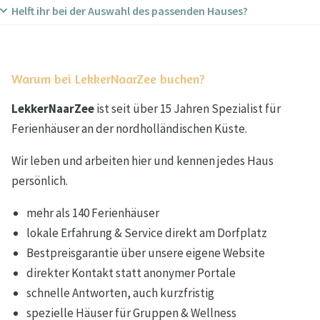
entfernt.
Helft ihr bei der Auswahl des passenden Hauses?
Ja, von Strandpavillons bis Weinbars.
Absolut – senden Sie Gruppengröße und Wünsche, wir
beraten direkt.
Warum bei LekkerNaarZee buchen?
LekkerNaarZee
ist seit über 15 Jahren Spezialist für
Ferienhäuser an der nordholländischen Küste.
Wir leben und arbeiten hier und kennen jedes Haus
persönlich.
mehr als 140 Ferienhäuser
lokale Erfahrung & Service direkt am Dorfplatz
Bestpreisgarantie über unsere eigene Website
direkter Kontakt statt anonymer Portale
schnelle Antworten, auch kurzfristig
spezielle Häuser für Gruppen & Wellness