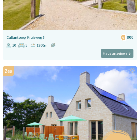
800
Callantsoog: Kruisweg 5
10
5
1300m
Haus anzeigen
Zee