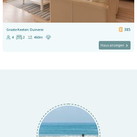
385
Groote Keeten: Duinerei
4
2
460m
Haus anzeigen