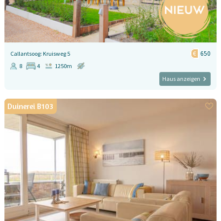
650
Callantsoog: Kruisweg 5
8
4
1250m
Haus anzeigen
Duinerei B103