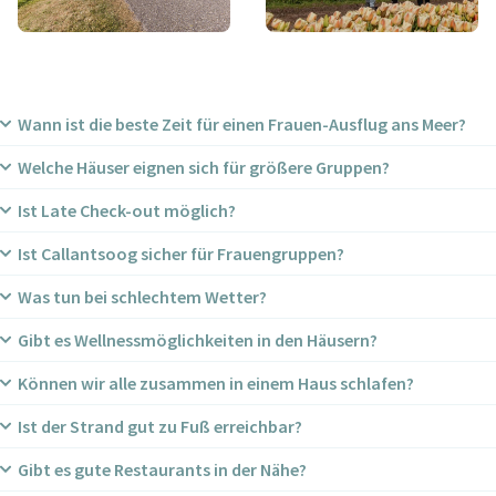
Wann ist die beste Zeit für einen Frauen-Ausflug ans Meer?
Welche Häuser eignen sich für größere Gruppen?
Das ganze Jahr über. Frühling und Sommer für Strandtage,
Herbst und Winter für Wellness und Gemütlichkeit.
Ist Late Check-out möglich?
Zum Beispiel Op ’t Oog, Fokkemaat, Sandepark und unsere
8–10-Personen-Häuser.
Ist Callantsoog sicher für Frauengruppen?
Je nach Verfügbarkeit. Sonntags oft möglich.
Was tun bei schlechtem Wetter?
Ja, das Dorf gilt als ruhig, klein und sicher.
Gibt es Wellnessmöglichkeiten in den Häusern?
Spa-Abend, Museen, Shopping, Kochabend oder gemütlich
zusammensitzen.
Können wir alle zusammen in einem Haus schlafen?
Ja, viele Häuser haben Sauna oder Jacuzzi.
Ist der Strand gut zu Fuß erreichbar?
Ja, wir haben Häuser mit 4–5 Schlafzimmern und mehreren
Badezimmern.
Gibt es gute Restaurants in der Nähe?
Die meisten Häuser liegen 5–10 Minuten vom Strand