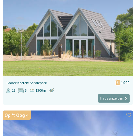
1000
Groote Keeten: Sandepark
13
6
1300m
Haus anzeigen
Op 't Oog 4