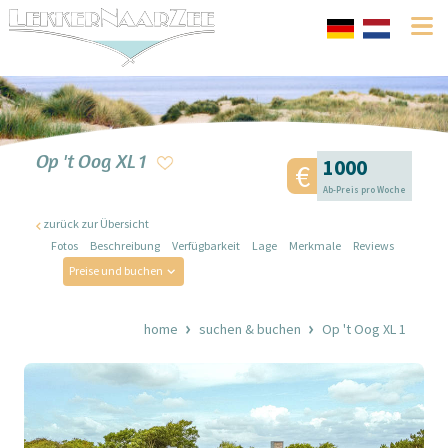
Op 't Oog XL 1
1000
Ab-Preis pro Woche
zurück zur Übersicht
Fotos
Beschreibung
Verfügbarkeit
Lage
Merkmale
Reviews
Preise und buchen
home
suchen & buchen
Op 't Oog XL 1