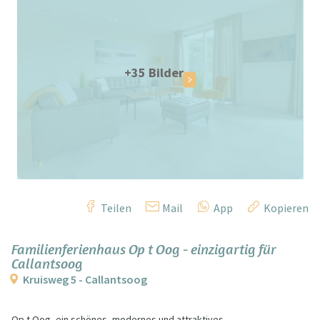
+35 Bilder
Teilen
Mail
App
Kopieren
Familienferienhaus Op t Oog - einzigartig für
Callantsoog
Kruisweg 5 - Callantsoog
Op t Oog, ein schönes, modernes und attraktives