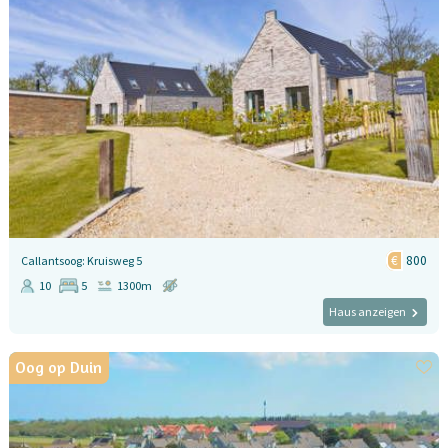
800
Callantsoog: Kruisweg 5
10
5
1300m
Haus anzeigen
Oog op Duin