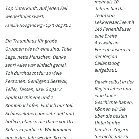
mehr als 10
Top Unterkunft. Auf jeden Fall
Jahren hat das
Team von
wiederholenswert.
LekkerNaarZee mit
Familie Hoogenberg - Op 't Oog XL 1
140 Ferienhäuser
eine Breite
Ein Traumhaus für große
Auswahl an
Gruppen wie wir eine sind. Tolle
Ferienhäusern in
der Region
Lage, nette Menschen. Danke
Callantsoog
sehr! Alles war einfach genial.
aufgebaut.
Toll durchdacht für so viele
Personen. Genügend Besteck,
Da wir selbst in der
Region leben und
Teller, Tassen, usw. Sogar 2
eine lange
Spülmaschinene und 2
Geschichte haben,
Kombibacköfen. Einfach nur toll.
können wir Sie
Schlüsselübergabe sehr nett und
über die besten
höflich, ebenso die Dame vor Ort.
Unterkünfte
Sehr sympathisch. Wir kommen
beraten. Zögern
Sie nicht, uns zu
nun jedes Jahr wieder. So ein