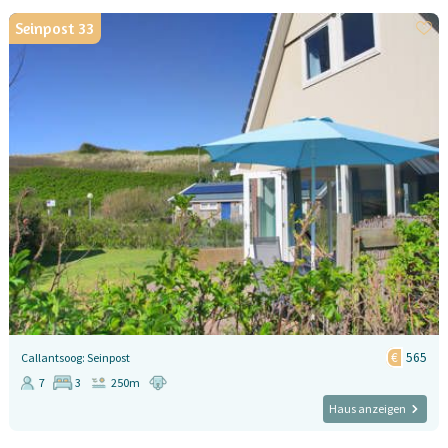
Seinpost 33
565
Callantsoog: Seinpost
7
3
250m
Haus anzeigen