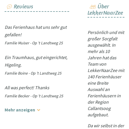
Reviews
Über
LekkerNaarZee
Das Ferienhaus hat uns sehr gut
Persönlich und mit
gefallen!
großer Sorgfalt
Familie Muiser - Op 't Landtweg 25
ausgewählt. In
mehr als 10
Ein Traumhaus, gut eingerichtet,
Jahren hat das
Team von
Higeling.
LekkerNaarZee mit
Familie Boine - Op 't Landtweg 25
140 Ferienhäuser
eine Breite
All was perfect! Thanks
Auswahl an
Ferienhäusern in
Familie Becker - Op 't Landtweg 25
der Region
Callantsoog
Mehr anzeigen
aufgebaut.
Da wir selbst in der