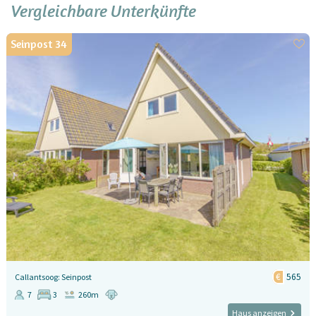
Vergleichbare Unterkünfte
Seinpost 34
565
Callantsoog: Seinpost
7
3
260m
Haus anzeigen