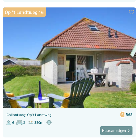
Op 't Landtweg 16
565
Callantsoog: Op 't Landtweg
6
3
350m
Haus anzeigen