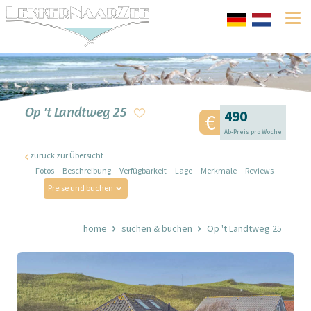
Op 't Landtweg 25
490
Ab-Preis pro Woche
zurück zur Übersicht
Fotos
Beschreibung
Verfügbarkeit
Lage
Merkmale
Reviews
Preise und buchen
home
suchen & buchen
Op 't Landtweg 25