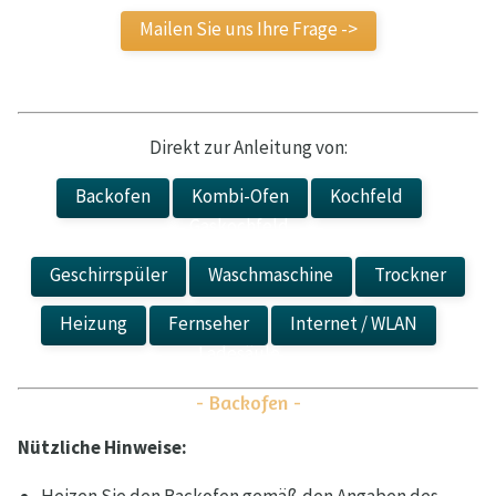
Mailen Sie uns Ihre Frage ->
Direkt zur Anleitung von:
Backofen
Kombi-Ofen
Kochfeld
Gaskochfeld
Geschirrspüler
Waschmaschine
Trockner
Heizung
Fernseher
Internet / WLAN
Ladesäule
- Backofen -
Nützliche Hinweise: