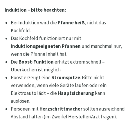
Induktion – bitte beachten:
Bei Induktion wird die
Pfanne heiß
, nicht das
Kochfeld.
Das Kochfeld funktioniert nur mit
induktionsgeeigneten Pfannen
und manchmal nur,
wenn die Pfanne Inhalt hat.
Die
Boost-Funktion
erhitzt extrem schnell –
Überkochen ist möglich.
Boost erzeugt eine
Stromspitze
. Bitte nicht
verwenden, wenn viele Geräte laufen oder ein
Elektroauto lädt – die
Hauptsicherung
kann
auslösen.
Personen mit
Herzschrittmacher
sollten ausreichend
Abstand halten (im Zweifel Hersteller/Arzt fragen).