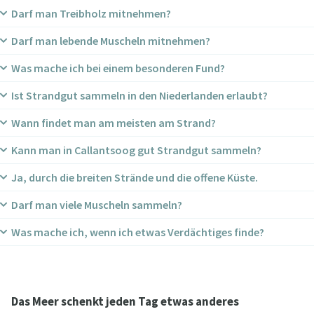
Darf man Treibholz mitnehmen?
Ja, kleine Mengen leerer Muscheln dürfen mitgenommen
werden.
Darf man lebende Muscheln mitnehmen?
Kleine Stücke meistens ja.
Was mache ich bei einem besonderen Fund?
Nein, lebende Tiere sollten immer liegen bleiben.
Ist Strandgut sammeln in den Niederlanden erlaubt?
Im Zweifel lieber melden und nicht einfach mitnehmen.
Wann findet man am meisten am Strand?
Ja, solange es sich um kleine und nicht wertvolle Fundstücke
handelt.
Kann man in Callantsoog gut Strandgut sammeln?
Nach Sturm oder Hochwasser.
Ja, durch die breiten Strände und die offene Küste.
Ja, durch die breiten Strände und die offene Küste.
Darf man viele Muscheln sammeln?
Auf jeden Fall – es macht Spaziergänge besonders spannend.
Was mache ich, wenn ich etwas Verdächtiges finde?
Kleine Mengen sind in Ordnung, große Mengen lieber nicht.
Nicht anfassen und melden.
Das Meer schenkt jeden Tag etwas anderes