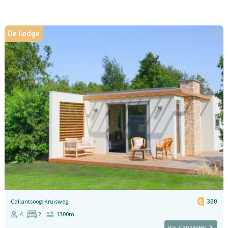
De Lodge
360
Callantsoog: Kruisweg
4
2
1300m
Haus anzeigen