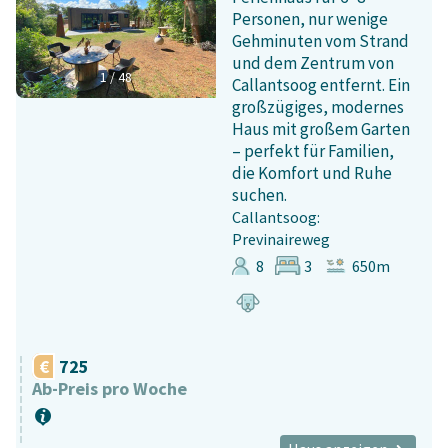
Personen, nur wenige
Gehminuten vom Strand
und dem Zentrum von
1
/
48
Callantsoog entfernt. Ein
großzügiges, modernes
Haus mit großem Garten
– perfekt für Familien,
die Komfort und Ruhe
suchen.
Callantsoog:
Previnaireweg
8
3
650m
725
Ab-Preis pro Woche