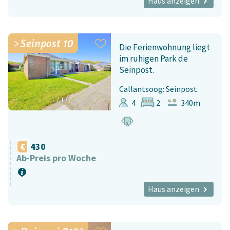
Haus anzeigen
Seinpost 10
Die Ferienwohnung liegt
im ruhigen Park de
Seinpost.
Callantsoog: Seinpost
1
/
17
4
2
340m
430
Ab-Preis pro Woche
Haus anzeigen