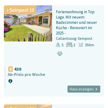
Seinpost 13
Ferienwohnung in Top
Lage. Mit neuem
Badezimmer und neuer
Küche - Renoviert im
2025 -
1
/
30
Callantsoog: Seinpost
5
2
350m
430
Ab-Preis pro Woche
Haus anzeigen