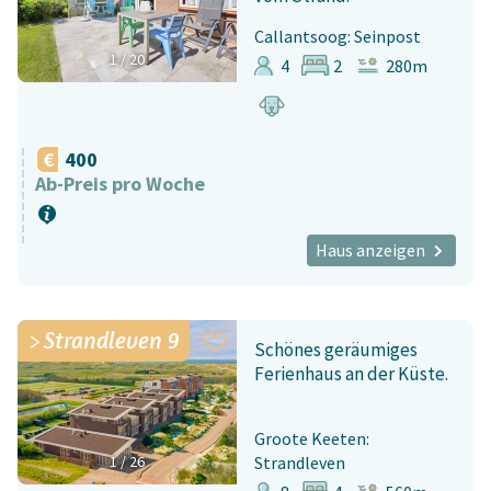
Callantsoog: Seinpost
1
/
20
4
2
280m
400
Ab-Preis pro Woche
Haus anzeigen
Strandleven 9
Schönes geräumiges
Ferienhaus an der Küste.
Groote Keeten:
1
/
26
Strandleven