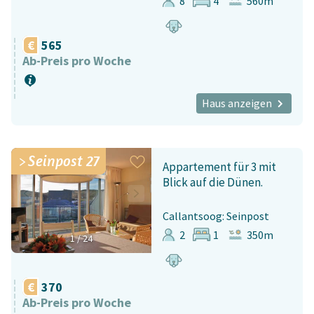
8
4
560m
565
Ab-Preis pro Woche
Haus anzeigen
Seinpost 27
Appartement für 3 mit
Blick auf die Dünen.
Callantsoog: Seinpost
2
1
350m
1
/
24
370
Ab-Preis pro Woche