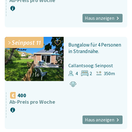
Ab-Preis pro Woche
Haus anzeigen
Seinpost 11
Bungalow für 4 Personen
in Strandnähe.
Callantsoog: Seinpost
4
2
350m
1
/
16
400
Ab-Preis pro Woche
Haus anzeigen