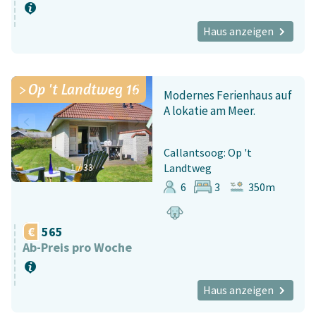
Haus anzeigen
Op 't Landtweg 16
Modernes Ferienhaus auf
A lokatie am Meer.
Callantsoog: Op 't
1
/
33
Landtweg
6
3
350m
565
Ab-Preis pro Woche
Haus anzeigen