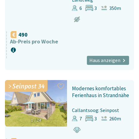
6
3
350m
490
Ab-Preis pro Woche
Haus anzeigen
Seinpost 34
Modernes komfortables
Ferienhaus in Strandnähe
Callantsoog: Seinpost
7
3
260m
1
/
24