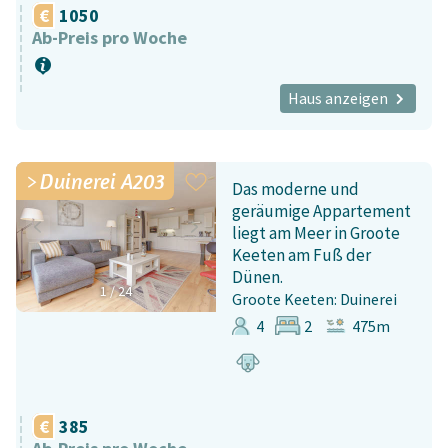
1050
Ab-Preis pro Woche
Haus anzeigen
Duinerei A203
Das moderne und
geräumige Appartement
liegt am Meer in Groote
Keeten am Fuß der
Dünen.
1
/
24
Groote Keeten: Duinerei
4
2
475m
385