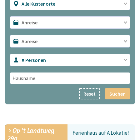
Alle Küstenorte
# Personen
Reset
Suchen
Op 't Landtweg
Ferienhaus auf A Lokatie!
29a