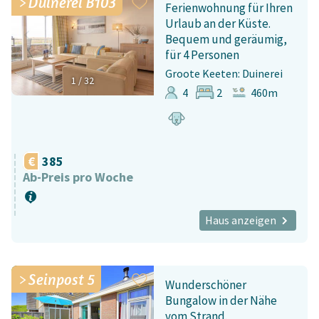
Duinerei B103
Ferienwohnung für Ihren
Urlaub an der Küste.
Bequem und geräumig,
für 4 Personen
Groote Keeten: Duinerei
1
/
32
4
2
460m
385
Ab-Preis pro Woche
Haus anzeigen
Seinpost 5
Wunderschöner
Bungalow in der Nähe
vom Strand.