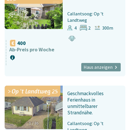
Callantsoog: Op 't
Landtweg
1
/
26
4
2
300m
400
Ab-Preis pro Woche
Haus anzeigen
Op 't Landtweg 25
Geschmackvolles
Ferienhaus in
unmittelbarer
Strandnähe.
1
/
36
Callantsoog: Op 't
Landtweg