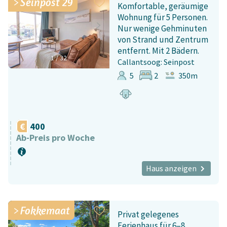
Seinpost 29
Komfortable, geräumige
Wohnung für 5 Personen.
Nur wenige Gehminuten
von Strand und Zentrum
entfernt. Mit 2 Bädern.
1
/
32
Callantsoog: Seinpost
5
2
350m
400
Ab-Preis pro Woche
Haus anzeigen
Fokkemaat
Privat gelegenes
Ferienhaus für 6–8