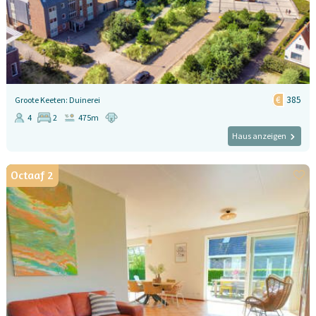
385
Groote Keeten: Duinerei
4
2
475m
Haus anzeigen
Octaaf 2