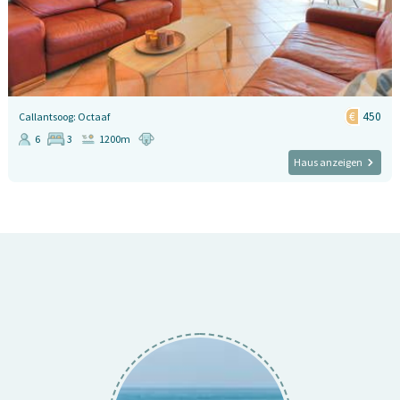
450
Callantsoog: Octaaf
6
3
1200m
Haus anzeigen