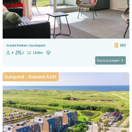
360
Groote Keeten: Sandepark
4
2
1300m
Haus anzeigen
Duinparel - Duinerei A201