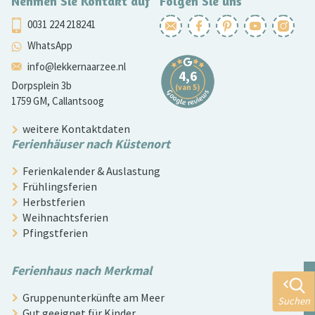
Nehmen Sie Kontakt auf
Folgen Sie uns
0031 224 218241
WhatsApp
info@lekkernaarzee.nl
Dorpsplein 3b
1759 GM, Callantsoog
weitere Kontaktdaten
Ferienhäuser nach Küstenort
Ferienkalender & Auslastung
Frühlingsferien
Herbstferien
Weihnachtsferien
Pfingstferien
Ferienhaus nach Merkmal
Gruppenunterkünfte am Meer
Suchen
Gut geeignet für Kinder