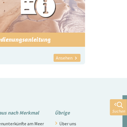
edienungsanleitung
Ansehen
Suchen
aus nach Merkmal
Übrige
nunterkünfte am Meer
Über uns