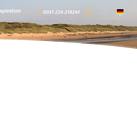
nspiration
0031 224 218241