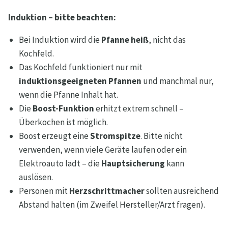
Induktion – bitte beachten:
Bei Induktion wird die
Pfanne heiß
, nicht das
Kochfeld.
Das Kochfeld funktioniert nur mit
induktionsgeeigneten Pfannen
und manchmal nur,
wenn die Pfanne Inhalt hat.
Die
Boost-Funktion
erhitzt extrem schnell –
Überkochen ist möglich.
Boost erzeugt eine
Stromspitze
. Bitte nicht
verwenden, wenn viele Geräte laufen oder ein
Elektroauto lädt – die
Hauptsicherung
kann
auslösen.
Personen mit
Herzschrittmacher
sollten ausreichend
Abstand halten (im Zweifel Hersteller/Arzt fragen).