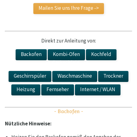
Mailen Sie uns Ihre Frage ->
Direkt zur Anleitung von:
Backofen
Kombi-Ofen
Kochfeld
Gaskochfeld
Geschirrspüler
Waschmaschine
Trockner
Heizung
Fernseher
Internet / WLAN
Ladesäule
- Backofen -
Nützliche Hinweise: