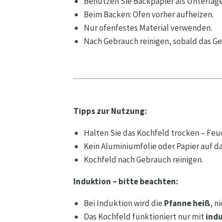
Benutzen Sie Backpapier als Unterla
Beim Backen: Ofen vorher aufheizen.
Nur ofenfestes Material verwenden.
Nach Gebrauch reinigen, sobald das Ger
Tipps zur Nutzung:
Halten Sie das Kochfeld trocken – Feu
Kein Aluminiumfolie oder Papier auf d
Kochfeld nach Gebrauch reinigen.
Induktion – bitte beachten:
Bei Induktion wird die
Pfanne heiß
, n
Das Kochfeld funktioniert nur mit
ind