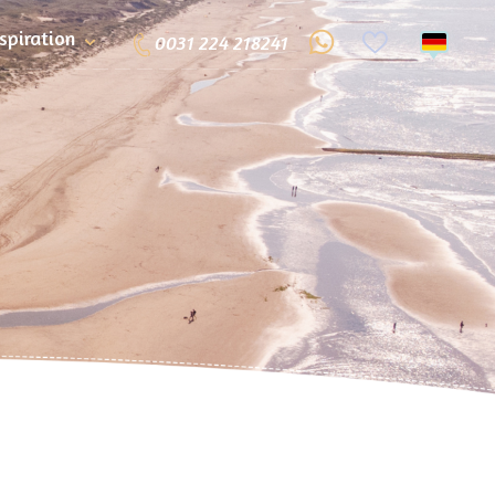
nspiration
0031 224 218241