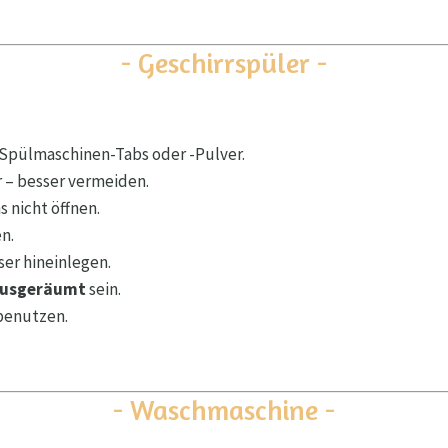
- Geschirrspüler -
Spülmaschinen-Tabs oder -Pulver.
 – besser vermeiden.
 nicht öffnen.
n.
er hineinlegen.
 ausgeräumt
sein.
enutzen.
- Waschmaschine -