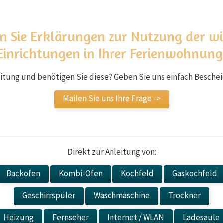
den Sie Erklärungen zur Nutzung der w
Einrichtungen in Ihrer Ferienwohnung
tung und benötigen Sie diese? Geben Sie uns einfach Bescheid
Mailen Sie uns Ihre Frage ->
Direkt zur Anleitung von:
Backofen
Kombi-Ofen
Kochfeld
Gaskochfeld
Geschirrspüler
Waschmaschine
Trockner
Heizung
Fernseher
Internet / WLAN
Ladesäule