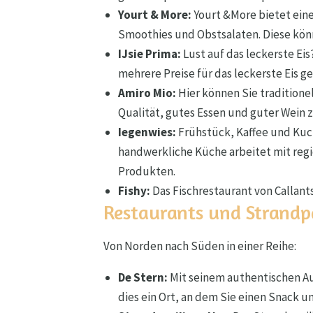
Yourt & More:
Yourt &More bietet ein
Smoothies und Obstsalaten. Diese kö
IJsie Prima:
Lust auf das leckerste Eis
mehrere Preise für das leckerste Eis 
Amiro Mio:
Hier können Sie traditione
Qualität, gutes Essen und guter Wein z
Iegenwies:
Frühstück, Kaffee und Kuc
handwerkliche Küche arbeitet mit regi
Produkten.
Fishy:
Das Fischrestaurant von Callant
Restaurants und Strandpa
Von Norden nach Süden in einer Reihe:
De Stern:
Mit seinem authentischen A
dies ein Ort, an dem Sie einen Snack 