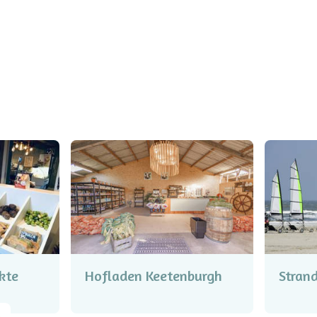
kte
Hofladen Keetenburgh
Strand