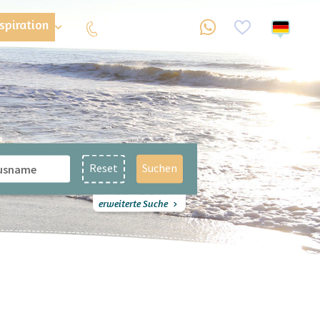
nspiration
0031 224 218241
Reset
Suchen
erweiterte Suche