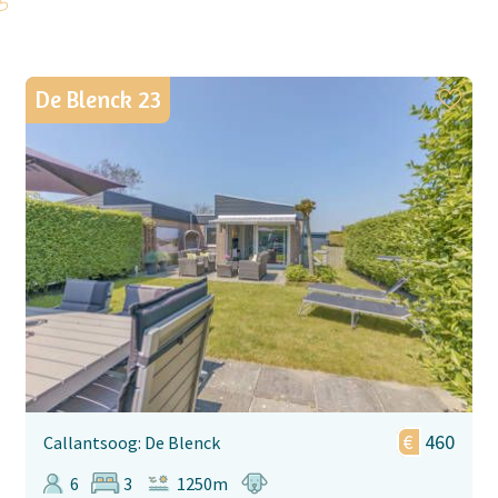
De Blenck 23
460
Callantsoog: De Blenck
6
3
1250m