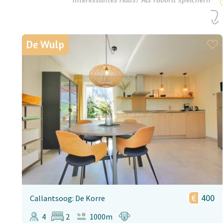
De Wulp
400
Callantsoog: De Korre
4
2
1000m