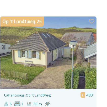
Op 't Landtweg 25
490
Callantsoog: Op 't Landtweg
6
3
350m