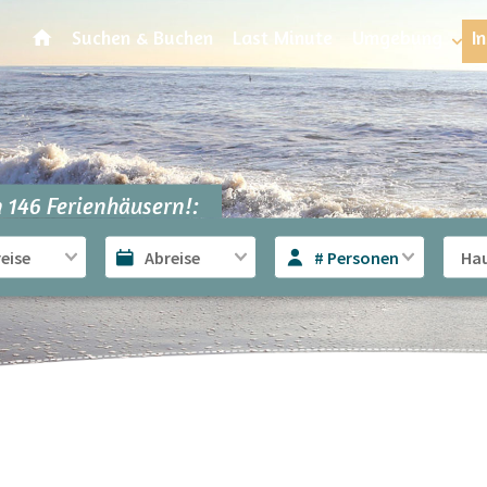
Suchen & Buchen
Last Minute
Umgebung
I
 146 Ferienhäusern!:
# Personen