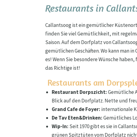
Restaurants in Callan
Callantsoog ist ein gemütlicher Küsteno
finden Sie viel Gemütlichkeit, mit rege
Saison. Auf dem Dorfplatz von Callantsoo
gemütlichen Geschäften. Wo kann man in C
es! Wenn Sie besondere Wünsche haben, fr
das Richtige ist!
Restaurants am Dorpsple
Restaurant Dorpszicht:
Gemütliche A
Blick auf den Dorfplatz. Nette und fr
Grand Cafe de Foyer:
internationale 
De Tav Eten&Drinken:
Gemütliches Lok
Wip-In:
Seit 1970 gibt es sie in Callan
grünen Spitztüten vom Dorfplatz nich