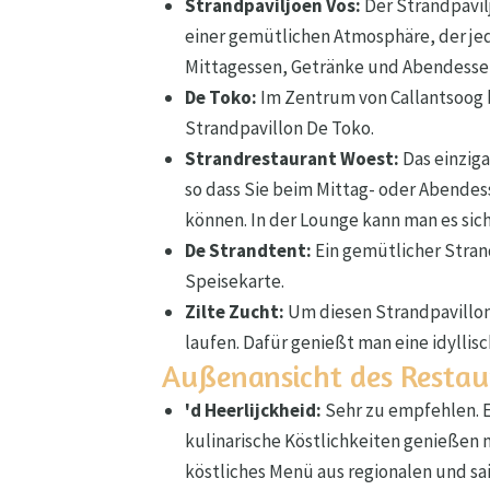
Strandpaviljoen Vos:
Der Strandpavilj
einer gemütlichen Atmosphäre, der j
Mittagessen, Getränke und Abendessen
De Toko:
Im Zentrum von Callantsoog 
Strandpavillon De Toko.
Strandrestaurant Woest:
Das einziga
so dass Sie beim Mittag- oder Abendes
können. In der Lounge kann man es sic
De Strandtent:
Ein gemütlicher Strand
Speisekarte.
Zilte Zucht:
Um diesen Strandpavillon
laufen. Dafür genießt man eine idylli
Außenansicht des Restau
'd Heerlijckheid:
Sehr zu empfehlen. E
kulinarische Köstlichkeiten genießen m
köstliches Menü aus regionalen und sa