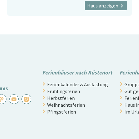
Haus anzeigen
Ferienhäuser nach Küstenort
Ferienh
Ferienkalender & Auslastung
Gruppe
 uns
Frühlingsferien
Gut ge
Herbstferien
Ferien
Weihnachtsferien
Haus i
Pfingstferien
Im Url