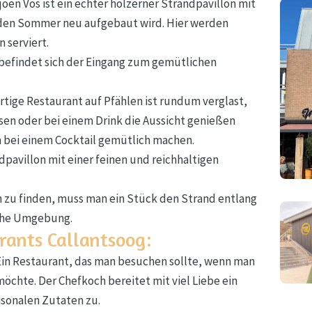
oen Vos ist ein echter hölzerner Strandpavillon mit
eden Sommer neu aufgebaut wird. Hier werden
 serviert.
befindet sich der Eingang zum gemütlichen
rtige Restaurant auf Pfählen ist rundum verglast,
sen oder bei einem Drink die Aussicht genießen
h bei einem Cocktail gemütlich machen.
pavillon mit einer feinen und reichhaltigen
 zu finden, muss man ein Stück den Strand entlang
sche Umgebung.
rants Callantsoog:
in Restaurant, das man besuchen sollte, wenn man
öchte. Der Chefkoch bereitet mit viel Liebe ein
isonalen Zutaten zu.