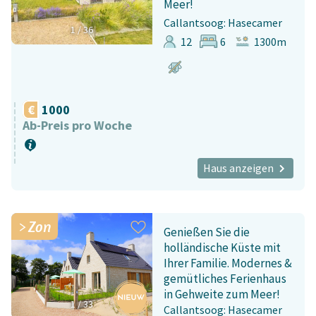
Meer!
Callantsoog: Hasecamer
1
/
36
12
6
1300m
1000
Ab-Preis pro Woche
Haus anzeigen
Zon
Genießen Sie die
holländische Küste mit
Ihrer Familie. Modernes &
gemütliches Ferienhaus
in Gehweite zum Meer!
1
/
33
Callantsoog: Hasecamer