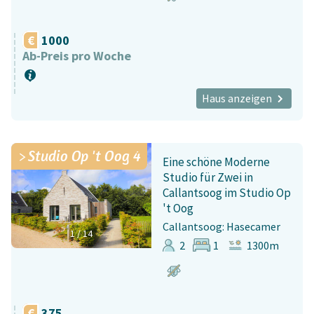
1000
Ab-Preis pro Woche
Haus anzeigen
Studio Op 't Oog 4
Eine schöne Moderne
Studio für Zwei in
Callantsoog im Studio Op
't Oog
Callantsoog: Hasecamer
1
/
14
2
1
1300m
375