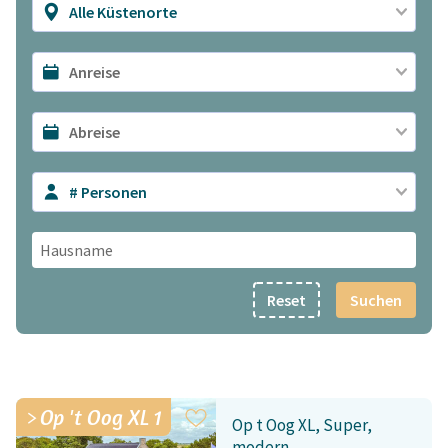
Alle Küstenorte
# Personen
Reset
Suchen
Op 't Oog XL 1
Op t Oog XL, Super,
modern,