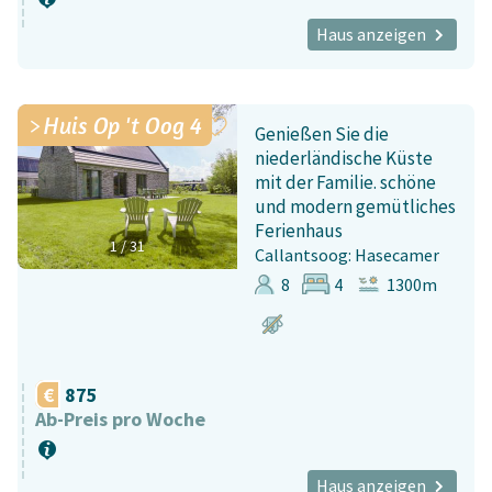
Haus anzeigen
Huis Op 't Oog 4
Genießen Sie die
niederländische Küste
mit der Familie. schöne
und modern gemütliches
Ferienhaus
1
/
31
Callantsoog: Hasecamer
8
4
1300m
875
Ab-Preis pro Woche
Haus anzeigen