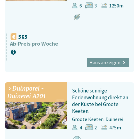
6
3
1250m
565
Ab-Preis pro Woche
Haus anzeigen
Duinparel -
Schöne sonnige
Duinerei A201
Ferienwohnung direkt an
der Küste bei Groote
Keeten.
Groote Keeten: Duinerei
1
/
24
4
2
475m