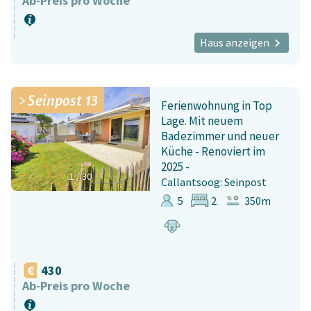
Ab-Preis pro Woche
Haus anzeigen
Seinpost 13
Ferienwohnung in Top
Lage. Mit neuem
Badezimmer und neuer
Küche - Renoviert im
2025 -
1
/
30
Callantsoog: Seinpost
5
2
350m
430
Ab-Preis pro Woche