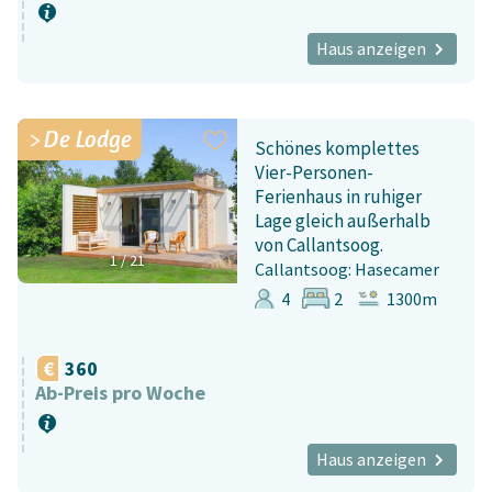
Haus anzeigen
De Lodge
Schönes komplettes
Vier-Personen-
Ferienhaus in ruhiger
Lage gleich außerhalb
von Callantsoog.
1
/
21
Callantsoog: Hasecamer
4
2
1300m
360
Ab-Preis pro Woche
Haus anzeigen