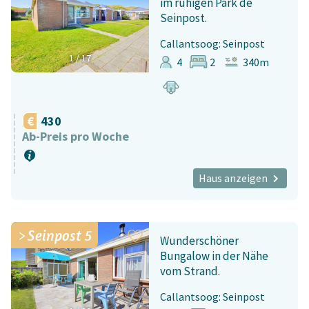
im ruhigen Park de
Seinpost.
Callantsoog: Seinpost
1
/
17
4
2
340m
430
Ab-Preis pro Woche
Haus anzeigen
Seinpost 5
Wunderschöner
Bungalow in der Nähe
vom Strand.
Callantsoog: Seinpost