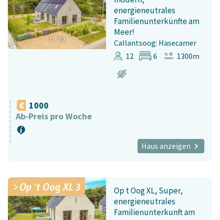
energieneutrales
Familienunterkünfte am
Meer!
1
/
39
Callantsoog: Hasecamer
12
6
1300m
1000
Ab-Preis pro Woche
Haus anzeigen
Op 't Oog XL 3
Op t Oog XL, Super,
energieneutrales
Familienunterkunft am