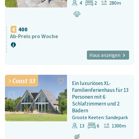
1
/
20
4
2
280m
400
Ab-Preis pro Woche
Haus anzeigen
Coast 53
Ein luxuriöses XL-
Familienferienhaus für 13
Personen mit 6
Schlafzimmern und 2
Bädern
1
/
46
Groote Keeten: Sandepark
13
6
1300m