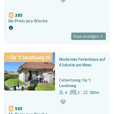
385
Ab-Preis pro Woche
Haus anzeigen
Op 't Landtweg 16
Modernes Ferienhaus auf
A lokatie am Meer.
Callantsoog: Op 't
1
/
33
Landtweg
6
3
350m
565