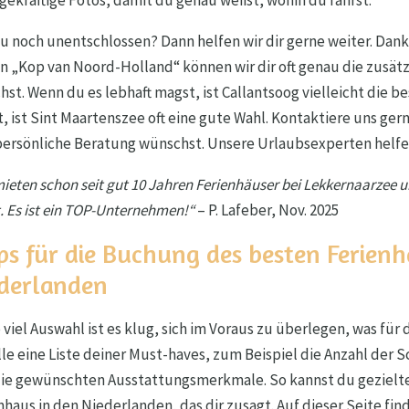
gekräftige Fotos, damit du genau weißt, wohin du fährst.
du noch unentschlossen? Dann helfen wir dir gerne weiter. Dank
n „Kop van Noord-Holland“ können wir dir oft genau die zusät
hst. Wenn du es lebhaft magst, ist Callantsoog vielleicht die b
, ist Sint Maartenszee oft eine gute Wahl. Kontaktiere uns ger
persönliche Beratung wünschst. Unsere Urlaubsexperten helfen
mieten schon seit gut 10 Jahren Ferienhäuser bei Lekkernaarze
t. Es ist ein TOP-Unternehmen!“
– P. Lafeber, Nov. 2025
ps für die Buchung des besten Ferienh
derlanden
o viel Auswahl ist es klug, sich im Voraus zu überlegen, was für d
lle eine Liste deiner Must-haves, zum Beispiel die Anzahl der
ie gewünschten Ausstattungsmerkmale. So kannst du gezielter
nhaus in den Niederlanden, das dir zusagt. Auf dieser Seite find