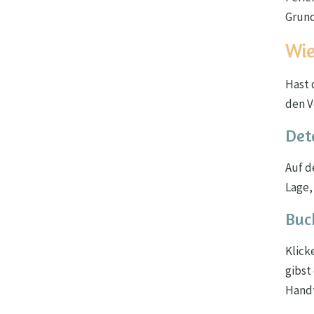
Grund
Wie
Hast 
den V
Det
Auf d
Lage,
Buc
Klick
gibst
Handt