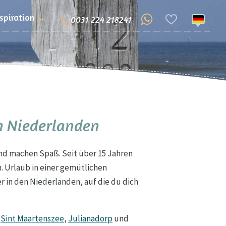
nspiration
0031 224 218241
n Niederlanden
und machen Spaß. Seit über 15 Jahren
. Urlaub in einer gemütlichen
 in den Niederlanden, auf die du dich
,
Sint Maartenszee
,
Julianadorp
und