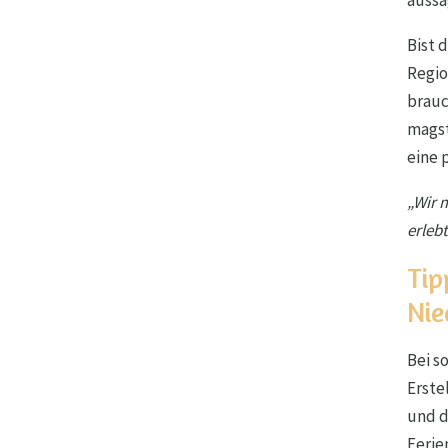
aussa
Bist 
Regio
brauc
magst
eine 
„Wir 
erleb
Tip
Nie
Bei s
Erste
und d
Ferie