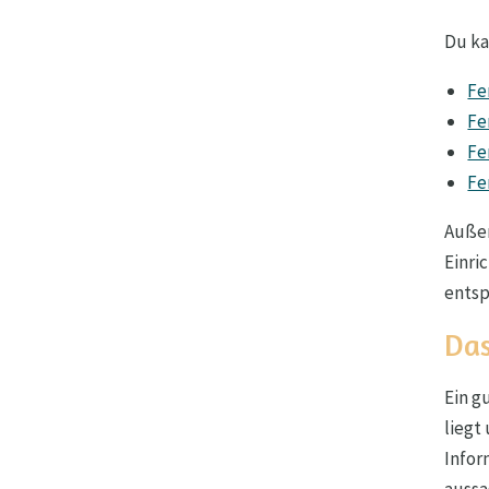
Du ka
Fe
Fe
Fe
Fe
Außer
Einri
entsp
Das
Ein g
liegt
Infor