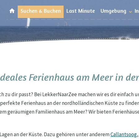
Suchen & Buchen
Last Minute
Umgebung
I
ideales Ferienhaus am Meer in de
ich zu dir passt? Bei LekkerNaarZee machen wir es dir einfach 
s perfekte Ferienhaus an der nordholländischen Küste zu finden
nem geräumigen Familienhaus am Meer? Wir bieten Ferienhäuser
-Lagen an der Küste. Dazu gehören unter anderem
Callantsoog