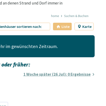
und an denen Strand und Dorf immer in
home
Suchen & Buchen
ienhäuser sortieren nach:
Liste
Karte
mehr im gewünschten Zeitraum.
 oder früher:
1 Woche später (26 Jul)
: 0 Ergebnisse