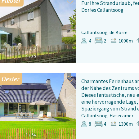
 Plevier
Für Ihre Strandurlaub, f
Dorfes Callantsoog
Callantsoog: de Korre
4
2
1000m
1
/
30
 Oester
Charmantes Ferienhaus an 
der Nähe des Zentrums vo
Dieses fantastische, neu 
eine hervorragende Lage,
Spaziergang vom Strand e
Callantsoog: Hasecamer
8
4
1300m
1
/
64