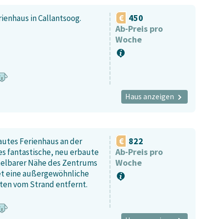
450
enhaus in Callantsoog.
Ab-Preis pro
Woche
Haus anzeigen
822
utes Ferienhaus an der
Ab-Preis pro
es fantastische, neu erbaute
Woche
ttelbarer Nähe des Zentrums
et eine außergewöhnliche
en vom Strand entfernt.