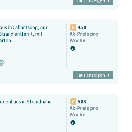
Haus anzeigen
450
us in Callantsoog, nur
Ab-Preis pro
trand entfernt, mit
Woche
rten.
Haus anzeigen
565
erienhaus in Strandnähe
Ab-Preis pro
Woche