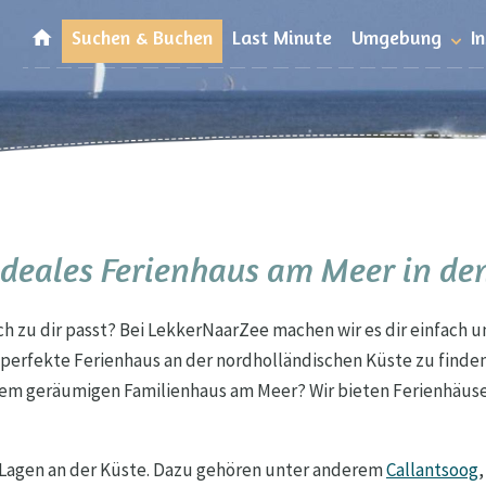
Suchen & Buchen
Last Minute
Umgebung
I
ideales Ferienhaus am Meer in de
ich zu dir passt? Bei LekkerNaarZee machen wir es dir einfach 
s perfekte Ferienhaus an der nordholländischen Küste zu finden
nem geräumigen Familienhaus am Meer? Wir bieten Ferienhäuser
-Lagen an der Küste. Dazu gehören unter anderem
Callantsoog