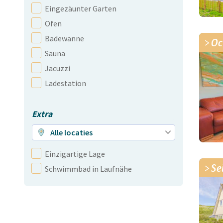
Eingezäunter Garten
Ofen
Badewanne
Oc
Sauna
Jacuzzi
Ladestation
Extra
Alle locaties
Einzigartige Lage
Se
Schwimmbad in Laufnähe