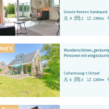
Groote Keeten: Sandepark
4
2
1300m
1
/
20
taaf 6
Wunderschönes, geräumig
Personen mit eingezäunte
Callantsoog: t Octaaf
6
3
1200m
1
/
29