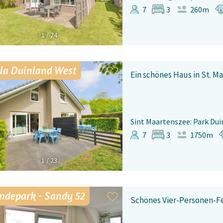
7
3
260m
1
/
24
lla Duinland West
Ein schönes Haus in St. M
Sint Maartenszee: Park Dui
7
3
1750m
1
/
23
ndepark - Sandy 52
Schönes Vier-Personen-Fe