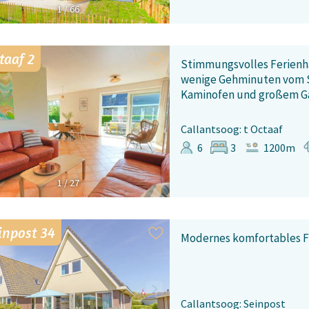
1
/
66
taaf 2
Stimmungsvolles Ferienha
wenige Gehminuten vom S
Kaminofen und großem Ga
Callantsoog: t Octaaf
6
3
1200m
1
/
27
inpost 34
Modernes komfortables F
Callantsoog: Seinpost