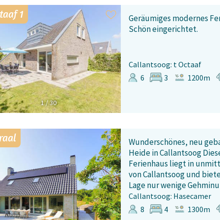
taaf 1
Geräumiges modernes Feri
Schön eingerichtet.
Callantsoog: t Octaaf
6
3
1200m
1
/
30
raal
Wunderschönes, neu geba
Heide in Callantsoog Dies
Ferienhaus liegt in unmi
von Callantsoog und biet
Lage nur wenige Gehminut
Callantsoog: Hasecamer
8
4
1300m