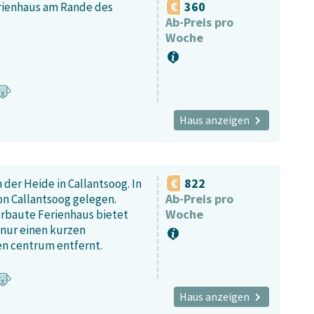
360
erienhaus am Rande des
Ab-Preis pro
Woche
Haus anzeigen
822
der Heide in Callantsoog. In
Ab-Preis pro
n Callantsoog gelegen.
Woche
erbaute Ferienhaus bietet
 nur einen kurzen
n centrum entfernt.
Haus anzeigen