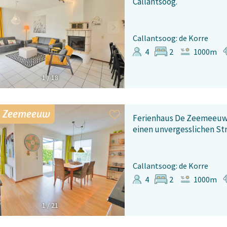
Callantsoog.
Callantsoog: de Korre
4
2
1000m
1
/
18
 Zeemeeuw
Ferienhaus De Zeemeeuw!
einen unvergesslichen St
Callantsoog: de Korre
4
2
1000m
1
/
21