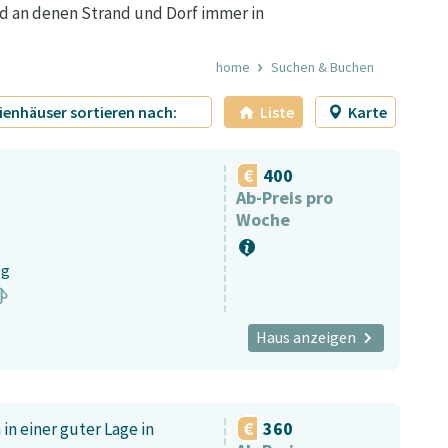
und an denen Strand und Dorf immer in
home
Suchen & Buchen
ienhäuser sortieren nach:
Liste
Karte
400
Ab-Preis pro
Woche
eg
Haus anzeigen
360
in einer guter Lage in