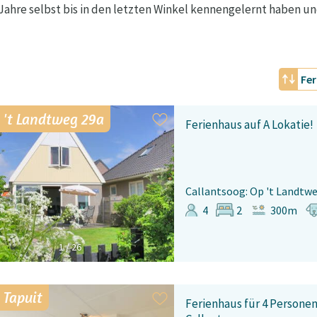
er Jahre selbst bis in den letzten Winkel kennengelernt haben 
Fer
 't Landtweg 29a
Ferienhaus auf A Lokatie!
Callantsoog: Op 't Landtw
4
2
300m
1
/
26
 Tapuit
Ferienhaus für 4 Personen 