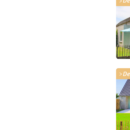
De
De