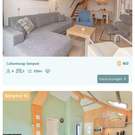
460
Callantsoog: Seinpost
6
3
350m
Haus anzeigen
Seinpost 15