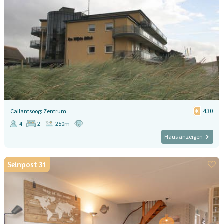
430
Callantsoog: Zentrum
4
2
250m
Haus anzeigen
Seinpost 31