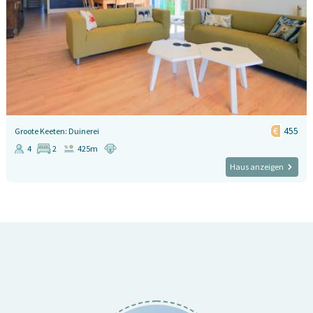
455
Groote Keeten: Duinerei
4
2
425m
Haus anzeigen