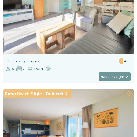
430
Callantsoog: Seinpost
5
2
350m
Haus anzeigen
Duna Beach Style - Duinerei B1