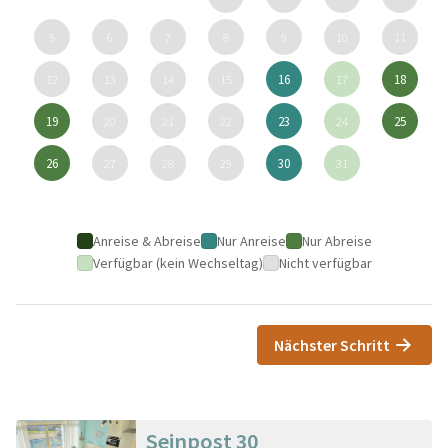
5
6
7
8
9
10
11
12
13
14
15
16
17
18
19
20
21
22
23
24
25
26
27
28
29
30
31
Anreise & Abreise
Nur Anreise
Nur Abreise
Verfügbar (kein Wechseltag)
Nicht verfügbar
Nächster Schritt
Seinpost 30