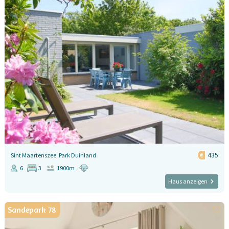
435
Sint Maartenszee: Park Duinland
6
3
1900m
Haus anzeigen
Sandepark 78