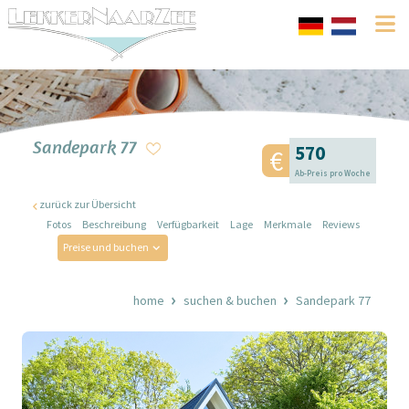
Sandepark 77
570
Ab-Preis pro Woche
zurück zur Übersicht
Fotos
Beschreibung
Verfügbarkeit
Lage
Merkmale
Reviews
Preise und buchen
home
suchen & buchen
Sandepark 77