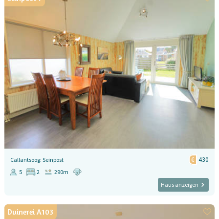
430
Callantsoog: Seinpost
5
2
290m
Haus anzeigen
Duinerei A103