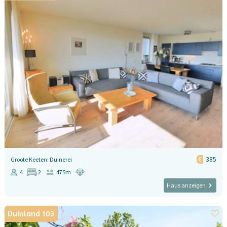
385
Groote Keeten: Duinerei
4
2
475m
Haus anzeigen
Duinland 103