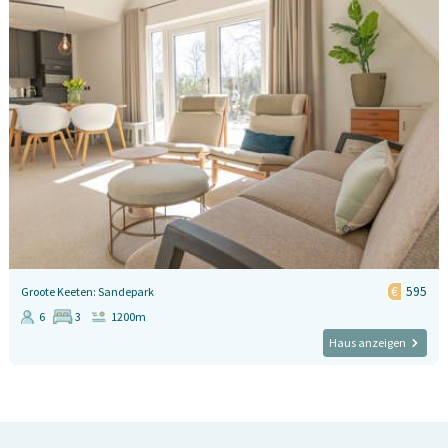
595
Groote Keeten: Sandepark
6
3
1200m
Haus anzeigen