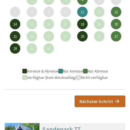
7
8
9
10
11
12
13
14
15
16
17
18
19
20
21
22
23
24
25
26
27
28
29
30
Anreise & Abreise
Nur Anreise
Nur Abreise
Verfügbar (kein Wechseltag)
Nicht verfügbar
Nächster Schritt
Sandepark 77