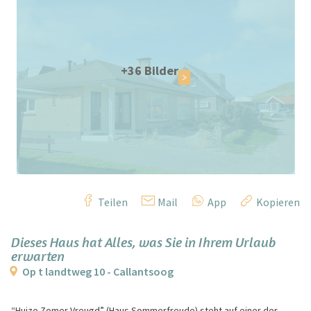
+36 Bilder
Teilen
Mail
App
Kopieren
Dieses Haus hat Alles, was Sie in Ihrem Urlaub
erwarten
Op t landtweg 10 - Callantsoog
“Huize Zomer Vreugd” (Haus Sommerfreude) steht auf einer der