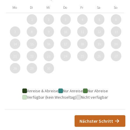
Mo
Di
Mi
Do
Fr
Sa
So
1
2
3
4
5
6
7
8
9
10
11
12
13
14
15
16
17
18
19
20
21
22
23
24
25
26
27
28
29
30
Anreise & Abreise
Nur Anreise
Nur Abreise
Verfügbar (kein Wechseltag)
Nicht verfügbar
Nächster Schritt