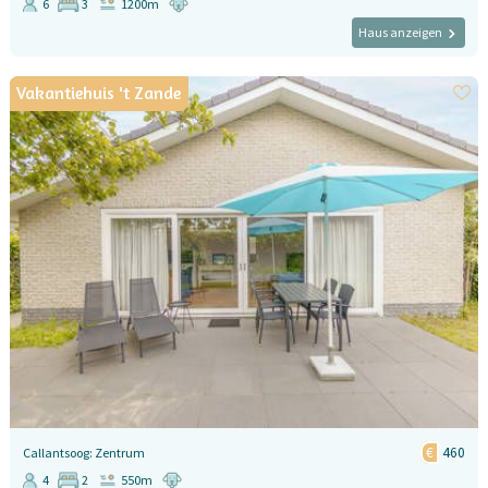
6
3
1200m
Haus anzeigen
Vakantiehuis 't Zande
460
Callantsoog: Zentrum
4
2
550m