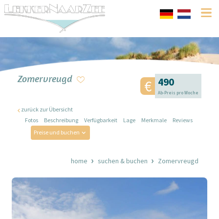
Zomervreugd
490
Ab-Preis pro Woche
zurück zur Übersicht
Fotos
Beschreibung
Verfügbarkeit
Lage
Merkmale
Reviews
Preise und buchen
home
suchen & buchen
Zomervreugd