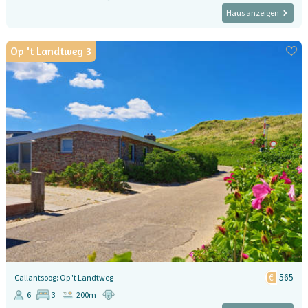
Haus anzeigen
Op 't Landtweg 3
565
Callantsoog: Op 't Landtweg
6
3
200m