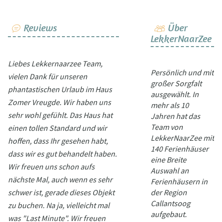
Reviews
Über
LekkerNaarZee
Liebes Lekkernaarzee Team,
Persönlich und mit
vielen Dank für unseren
großer Sorgfalt
phantastischen Urlaub im Haus
ausgewählt. In
Zomer Vreugde. Wir haben uns
mehr als 10
sehr wohl gefühlt. Das Haus hat
Jahren hat das
Team von
einen tollen Standard und wir
LekkerNaarZee mit
hoffen, dass Ihr gesehen habt,
140 Ferienhäuser
dass wir es gut behandelt haben.
eine Breite
Wir freuen uns schon aufs
Auswahl an
nächste Mal, auch wenn es sehr
Ferienhäusern in
schwer ist, gerade dieses Objekt
der Region
Callantsoog
zu buchen. Na ja, vielleicht mal
aufgebaut.
was "Last Minute". Wir freuen