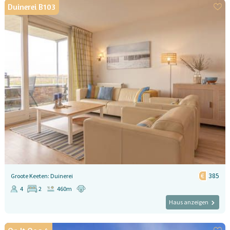
Duinerei B103
385
Groote Keeten: Duinerei
4
2
460m
Haus anzeigen