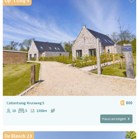
Op 't Oog 4
800
Callantsoog: Kruisweg 5
10
5
1300m
Haus anzeigen
De Blenck 23