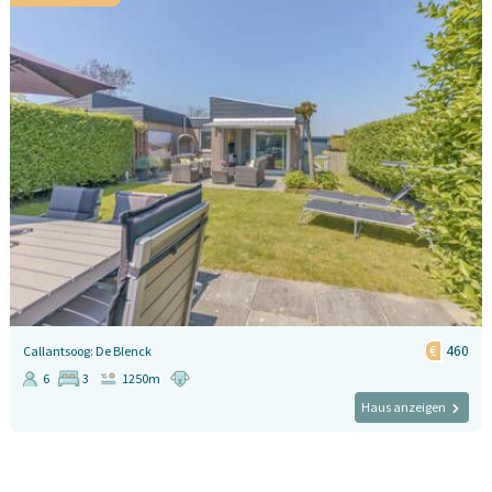
460
Callantsoog: De Blenck
6
3
1250m
Haus anzeigen