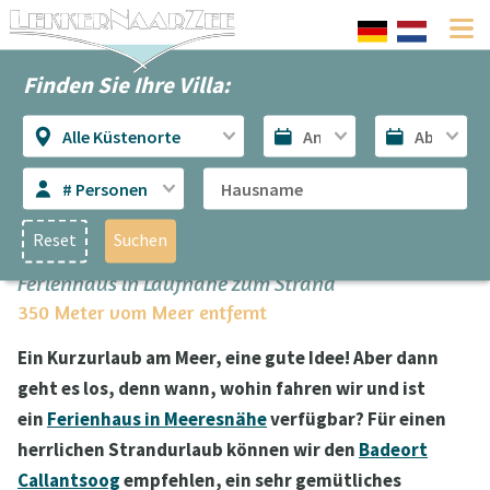
Finden Sie Ihre Villa:
Alle Küstenorte
# Personen
Reset
Suchen
Ferienhaus in Laufnähe zum Strand
350 Meter vom Meer entfernt
Ein Kurzurlaub am Meer, eine gute Idee! Aber dann
geht es los, denn wann, wohin fahren wir und ist
ein
Ferienhaus in Meeresnähe
verfügbar? Für einen
herrlichen Strandurlaub können wir den
Badeort
Callantsoog
empfehlen, ein sehr gemütliches