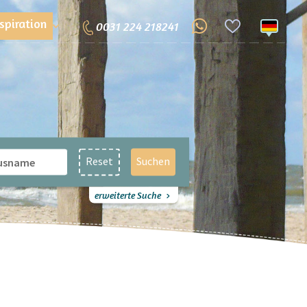
nspiration
0031 224 218241
Reset
Suchen
erweiterte Suche