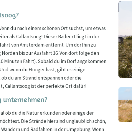
tsoog?
Wenn du nach einem schönen Ort suchst, um etwas
ter als Callantsoog! Dieser Badeort liegt in der
ofahrt von Amsterdam entfernt. Um dorthin zu
 Norden bis zur Ausfahrt 16. Von dort folge den
a 10 Minuten Fahrt). Sobald du im Dorf angekommen
 Und wenn du Hunger hast, gibt es einige
, ob du am Strand entspannen oder die
 Callantsoog ist der perfekte Ort dafür!
g unternehmen?
egal ob du die Natur erkunden oder einige der
öchtest. Die Strände hier sind unglaublich schön,
um Wandern und Radfahren in der Umgebung. Wenn