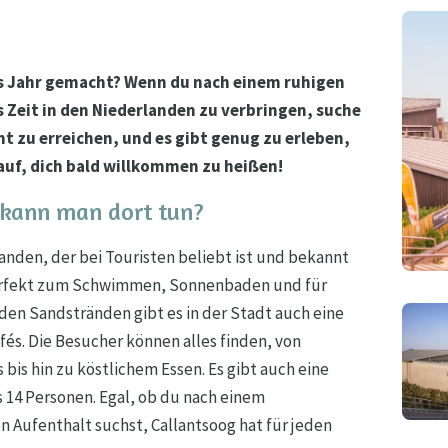
es Jahr gemacht? Wenn du nach einem ruhigen
Zeit in den Niederlanden zu verbringen, suche
cht zu erreichen, und es gibt genug zu erleben,
rauf, dich bald willkommen zu heißen!
 kann man dort tun?
landen, der bei Touristen beliebt ist und bekannt
perfekt zum Schwimmen, Sonnenbaden und für
den Sandstränden gibt es in der Stadt auch eine
fés. Die Besucher können alles finden, von
 bis hin zu köstlichem Essen. Es gibt auch eine
s 14 Personen. Egal, ob du nach einem
 Aufenthalt suchst, Callantsoog hat für jeden