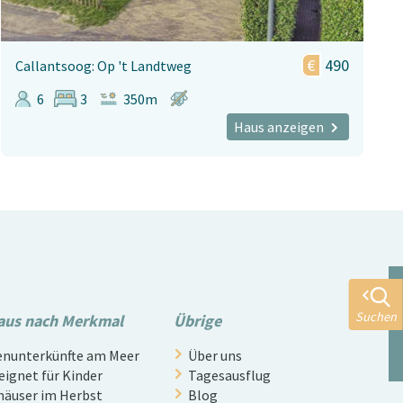
490
Callantsoog: Op 't Landtweg
6
3
350m
Haus anzeigen
Suchen
aus nach Merkmal
Übrige
nunterkünfte am Meer
Über uns
eignet für Kinder
Tagesausflug
häuser im Herbst
Blog