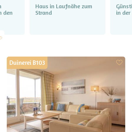
n
Haus in Laufnähe zum
Günst
n den
Strand
in de
Duinerei B103