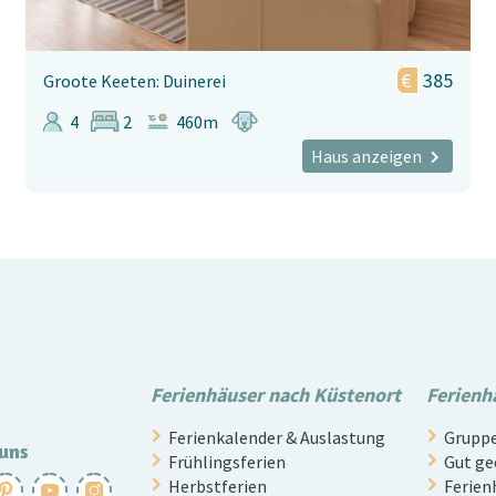
385
Groote Keeten: Duinerei
4
2
460m
Haus anzeigen
Ferienhäuser nach Küstenort
Ferienh
Ferienkalender & Auslastung
Gruppe
 uns
Frühlingsferien
Gut ge
Herbstferien
Ferien