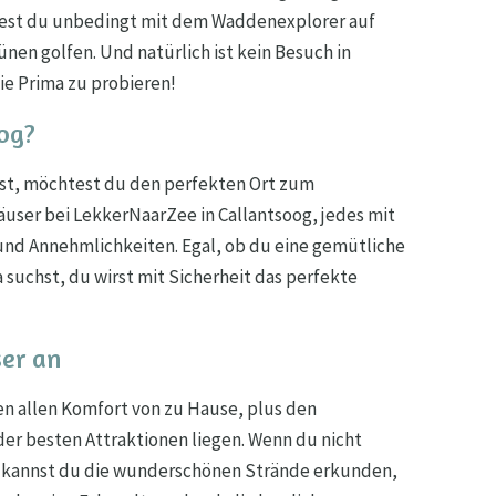
ltest du unbedingt mit dem Waddenexplorer auf
en golfen. Und natürlich ist kein Besuch in
sie Prima zu probieren!
og?
nst, möchtest du den perfekten Ort zum
äuser bei LekkerNaarZee in Callantsoog, jedes mit
und Annehmlichkeiten. Egal, ob du eine gemütliche
suchst, du wirst mit Sicherheit das perfekte
ser an
en allen Komfort von zu Hause, plus den
 der besten Attraktionen liegen. Wenn du nicht
, kannst du die wunderschönen Strände erkunden,