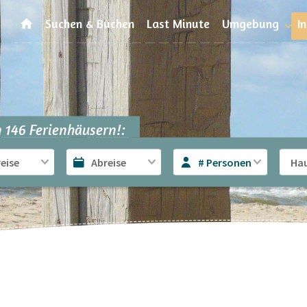
Suchen & Buchen
Last Minute
Umgebung
I
 146 Ferienhäusern!:
# Personen