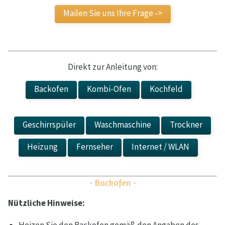
Mailen Sie uns Ihre Frage ->
Direkt zur Anleitung von:
Backofen
Kombi-Ofen
Kochfeld
Gaskochfeld
Geschirrspüler
Waschmaschine
Trockner
Heizung
Fernseher
Internet / WLAN
Ladesäule
- Backofen -
Nützliche Hinweise: