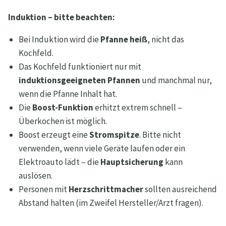
Induktion – bitte beachten:
Bei Induktion wird die
Pfanne heiß
, nicht das
Kochfeld.
Das Kochfeld funktioniert nur mit
induktionsgeeigneten Pfannen
und manchmal nur,
wenn die Pfanne Inhalt hat.
Die
Boost-Funktion
erhitzt extrem schnell –
Überkochen ist möglich.
Boost erzeugt eine
Stromspitze
. Bitte nicht
verwenden, wenn viele Geräte laufen oder ein
Elektroauto lädt – die
Hauptsicherung
kann
auslösen.
Personen mit
Herzschrittmacher
sollten ausreichend
Abstand halten (im Zweifel Hersteller/Arzt fragen).