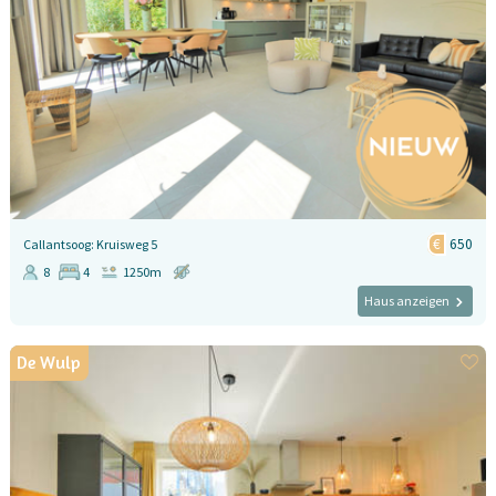
650
Callantsoog: Kruisweg 5
8
4
1250m
Haus anzeigen
De Wulp