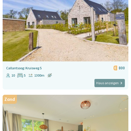
800
Callantsoog: Kruisweg 5
10
5
1300m
Haus anzeigen
Zand