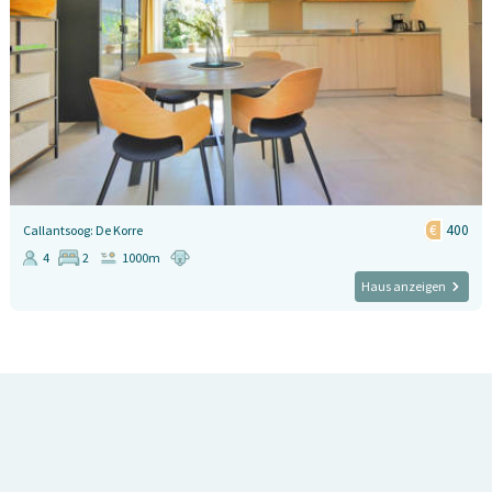
400
Callantsoog: De Korre
4
2
1000m
Haus anzeigen