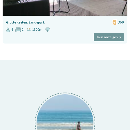
360
Groote Keeten: Sandepark
4
2
1300m
Haus anzeigen