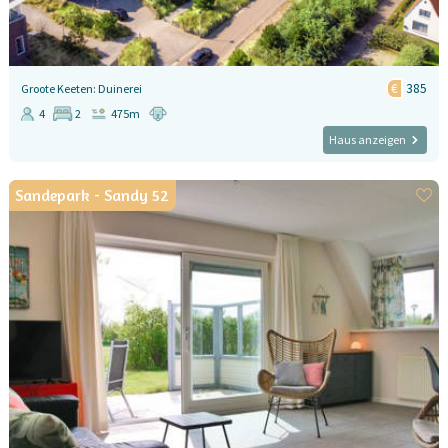
385
Groote Keeten: Duinerei
4
2
475m
Haus anzeigen
Sandepark - Sandy 52