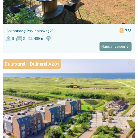
725
Callantsoog: Previnaireweg 21
8
3
650m
Haus anzeigen
Duinparel - Duinerei A201