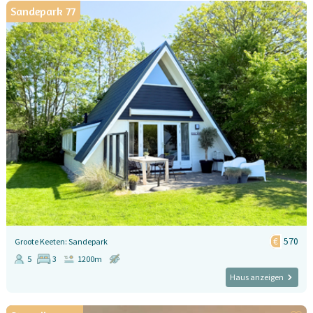
Sandepark 77
570
Groote Keeten: Sandepark
5
3
1200m
Haus anzeigen