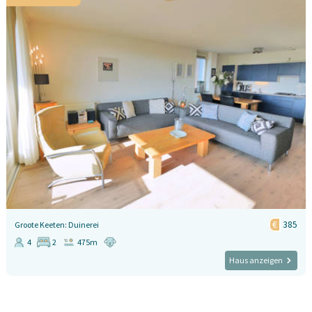
385
Groote Keeten: Duinerei
4
2
475m
Haus anzeigen