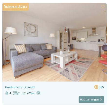
Duinerei A203
385
Groote Keeten: Duinerei
4
2
475m
Haus anzeigen