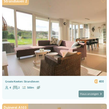
Strandleven 2
400
Groote Keeten: Strandleven
4
2
500m
Haus anzeigen
Duinerei A103