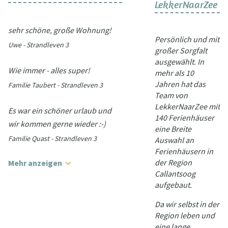
LekkerNaarZee
sehr schöne, große Wohnung!
Persönlich und mit
Uwe - Strandleven 3
großer Sorgfalt
ausgewählt. In
Wie immer - alles super!
mehr als 10
Jahren hat das
Familie Taubert - Strandleven 3
Team von
LekkerNaarZee mit
Es war ein schöner urlaub und
140 Ferienhäuser
wir kommen gerne wieder :-)
eine Breite
Familie Quast - Strandleven 3
Auswahl an
Ferienhäusern in
der Region
Mehr anzeigen
Callantsoog
aufgebaut.
Da wir selbst in der
Region leben und
eine lange