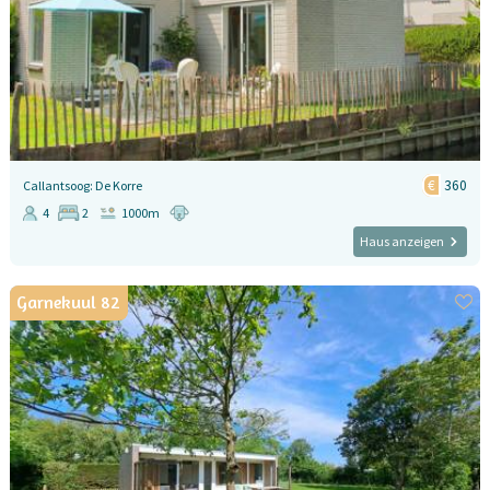
360
Callantsoog: De Korre
4
2
1000m
Haus anzeigen
Garnekuul 82