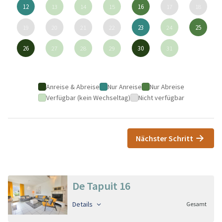
12
13
14
15
16
17
18
19
20
21
22
23
24
25
26
27
28
29
30
31
Anreise & Abreise
Nur Anreise
Nur Abreise
Verfügbar (kein Wechseltag)
Nicht verfügbar
Nächster Schritt
De Tapuit 16
Details
Gesamt