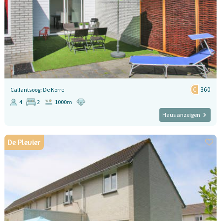
360
Callantsoog: De Korre
4
2
1000m
Haus anzeigen
De Plevier