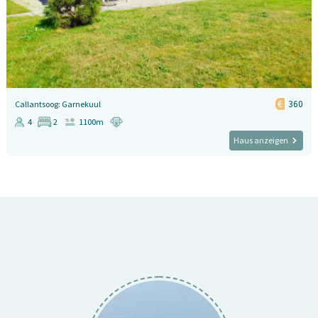
360
Callantsoog: Garnekuul
4
2
1100m
Haus anzeigen