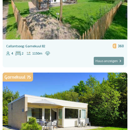
360
Callantsoog: Garnekuul 82
4
2
1150m
Haus anzeigen
Garnekuul 75